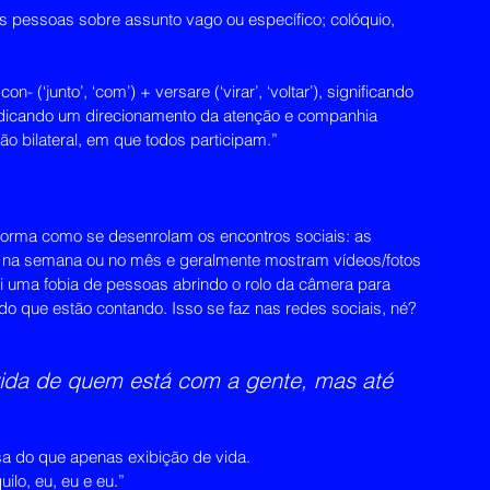
is pessoas sobre assunto vago ou específico; colóquio, 
 (‘junto’, ‘com’) + versare (‘virar’, ‘voltar’), significando 
, indicando um direcionamento da atenção e companhia 
ão bilateral, em que todos participam.”
rma como se desenrolam os encontros sociais: as 
 na semana ou no mês e geralmente mostram vídeos/fotos 
i uma fobia de pessoas abrindo o rolo da câmera para 
o que estão contando. Isso se faz nas redes sociais, né? 
vida de quem está com a gente, mas até 
a do que apenas exibição de vida.
uilo, eu, eu e eu.”