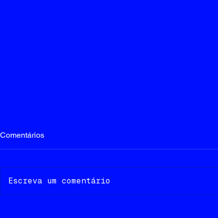
Comentários
Escreva um comentário
Egocentrism
Beleza, mas agora a gente