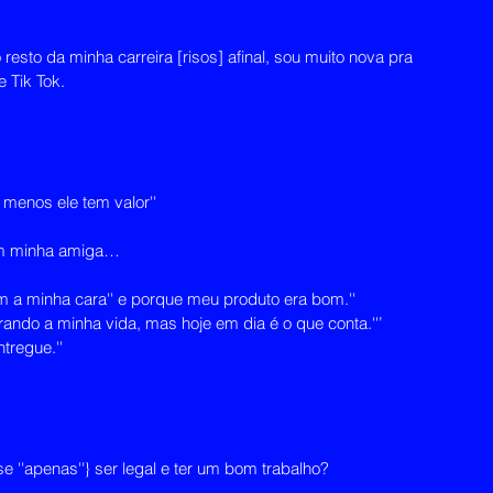
esto da minha carreira [risos] afinal, sou muito nova pra 
 Tik Tok.
 menos ele tem valor''
com minha amiga…
a minha cara'' e porque meu produto era bom.''
rando a minha vida, mas hoje em dia é o que conta.''’
tregue.''
 ''apenas''} ser legal e ter um bom trabalho?