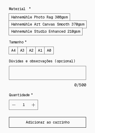
Material
*
Hahnemühle Photo Rag 308gsm
Hahnemühle Art Canvas Smooth 370gsm
Hahnemuhle Studio Enhanced 210gsm
Tamanho
*
A4
A3
A2
A1
A0
Dúvidas e observações (opcional)
0/500
Quantidade
*
Adicionar ao carrinho