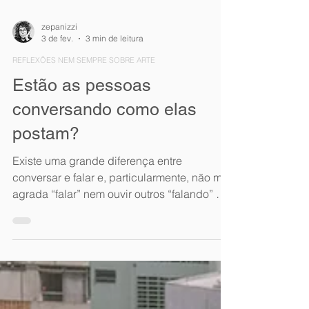
zepanizzi
3 de fev.
3 min de leitura
REFLEXÕES NEM SEMPRE SOBRE ARTE
Estão as pessoas
conversando como elas
postam?
Existe uma grande diferença entre
conversar e falar e, particularmente, não me
agrada “falar” nem ouvir outros “falando” —
a não ser que seja uma palestra que eu
tenha escolhido ir. Também nunca fui fã de
vídeos; detesto TikTok e todos os conteúdos
de pessoas falando sobre como se faz sei lá