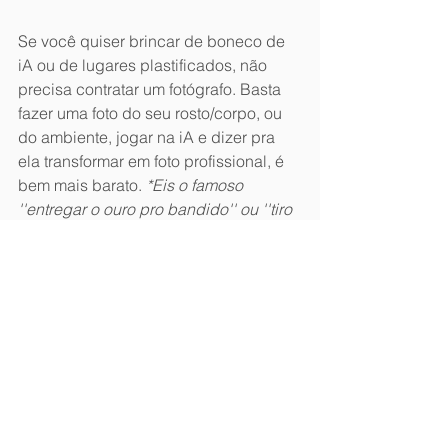
Se você quiser brincar de boneco de 
iA ou de lugares plastificados, não 
precisa contratar um fotógrafo. Basta 
fazer uma foto do seu rosto/corpo, ou 
do ambiente, jogar na iA e dizer pra 
ela transformar em foto profissional, é 
bem mais barato. 
*Eis o famoso 
''entregar o ouro pro bandido'' ou ''tiro 
no pé''.
Agora, a pior parte: 
se você é fotógrafo 
e faz de suas fotografias bonecos de 
iA ou lugares de iA PARE! (*Eu sei que 
cada um é cada um, que o mundo é 
livre e que está todo mundo lutando 
pra viver, mas não consigo 
não militar
. 
Aceito o karma.)