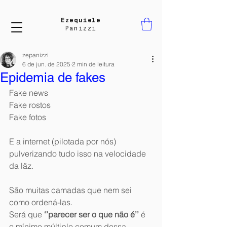
Ezequiele
Panizzi
zepanizzi
6 de jun. de 2025
2 min de leitura
Epidemia de fakes
Fake news
Fake rostos
Fake fotos
E a internet (pilotada por nós) 
pulverizando tudo isso na velocidade 
da lãz.
São muitas camadas que nem sei 
como ordená-las.
Será que 
‘’parecer ser o que não é’’
 é 
o mínimo múltiplo comum dessa 